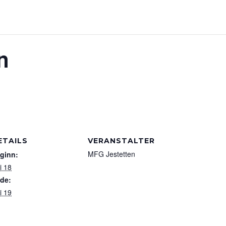
n
ETAILS
VERANSTALTER
MFG Jestetten
ginn:
i 18
de:
i 19