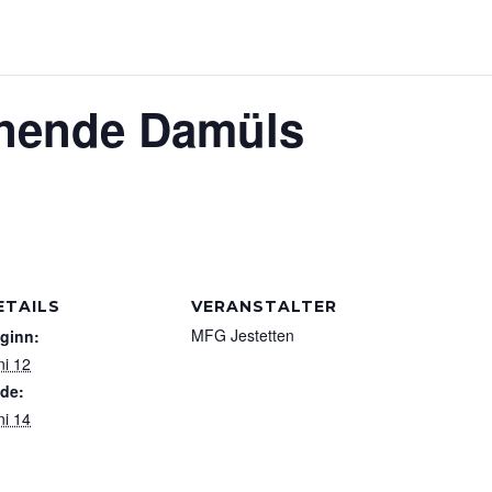
nende Damüls
ETAILS
VERANSTALTER
MFG Jestetten
ginn:
ni 12
de:
ni 14